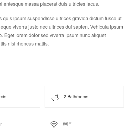
ellentesque massa placerat duis ultricies lacus.
as quis ipsum suspendisse ultrices gravida dictum fusce ut
que viverra justo nec ultrices dui sapien. Vehicula ipsum
o. Eget lorem dolor sed viverra ipsum nunc aliquet
tis nisl rhoncus mattis.
Beds
2 Bathrooms
r
WiFi