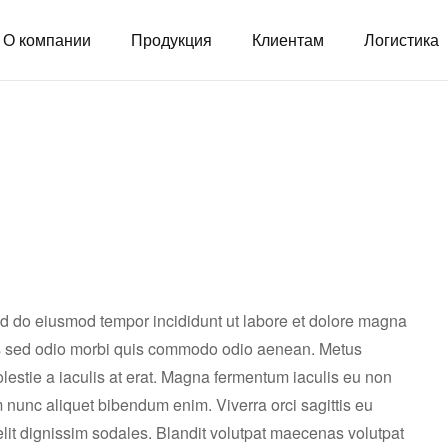
О компании
Продукция
Клиентам
Логистика
sed do eiusmod tempor incididunt ut labore et dolore magna
sis sed odio morbi quis commodo odio aenean. Metus
lestie a iaculis at erat. Magna fermentum iaculis eu non
 nunc aliquet bibendum enim. Viverra orci sagittis eu
elit dignissim sodales. Blandit volutpat maecenas volutpat