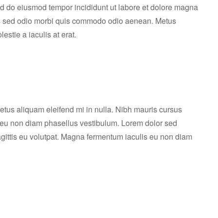
sed do eiusmod tempor incididunt ut labore et dolore magna
sis sed odio morbi quis commodo odio aenean. Metus
estie a iaculis at erat.
tus aliquam eleifend mi in nulla. Nibh mauris cursus
s eu non diam phasellus vestibulum. Lorem dolor sed
agittis eu volutpat. Magna fermentum iaculis eu non diam