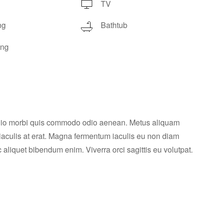
TV
ng
Bathtub
ing
 odio morbi quis commodo odio aenean. Metus aliquam
 iaculis at erat. Magna fermentum iaculis eu non diam
aliquet bibendum enim. Viverra orci sagittis eu volutpat.