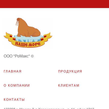
ООО "РоМакс" ©
ГЛАВНАЯ
ПРОДУКЦИЯ
О КОМПАНИИ
КЛИЕНТАМ
КОНТАКТЫ
123298
г. Москва,3-я Хорошевская ул., д. 11, офис 1012